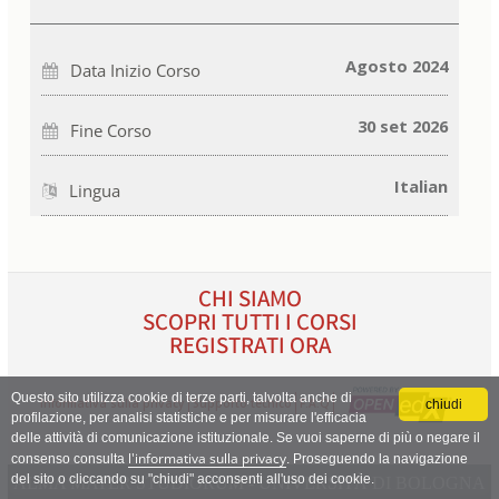
tweet
messaggio
email
che
Facebook
a
sei
per
qualcuno
iscritto
indicare
per
a
che
informare
Agosto 2024
Data Inizio Corso
questo
sei
che
corso
iscritto
sei
a
iscritto
questo
a
30 set 2026
Fine Corso
corso
questo
corso
Italian
Lingua
CHI SIAMO
About
SCOPRI TUTTI I CORSI
BOOK
REGISTRATI ORA
Questo sito utilizza cookie di terze parti, talvolta anche di
Informativa sulla privacy
Supporto tecnico
F.A.Q
chiudi
profilazione, per analisi statistiche e per misurare l'efficacia
delle attività di comunicazione istituzionale. Se vuoi saperne di più o negare il
l'informativa sulla privacy
consenso consulta
. Proseguendo la navigazione
del sito o cliccando su "chiudi" acconsenti all'uso dei cookie.
ALMA MATER STUDIORUM - UNIVERSITÀ DI BOLOGNA