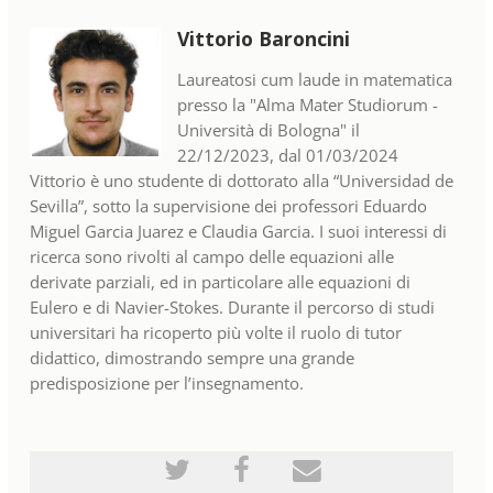
Vittorio Baroncini
Laureatosi cum laude in matematica
presso la "Alma Mater Studiorum -
Università di Bologna" il
22/12/2023, dal 01/03/2024
Vittorio è uno studente di dottorato alla “Universidad de
Sevilla”, sotto la supervisione dei professori Eduardo
Miguel Garcia Juarez e Claudia Garcia. I suoi interessi di
ricerca sono rivolti al campo delle equazioni alle
derivate parziali, ed in particolare alle equazioni di
Eulero e di Navier-Stokes. Durante il percorso di studi
universitari ha ricoperto più volte il ruolo di tutor
didattico, dimostrando sempre una grande
predisposizione per l’insegnamento.
Pubblica
Invia
Invia
tramite
un
una