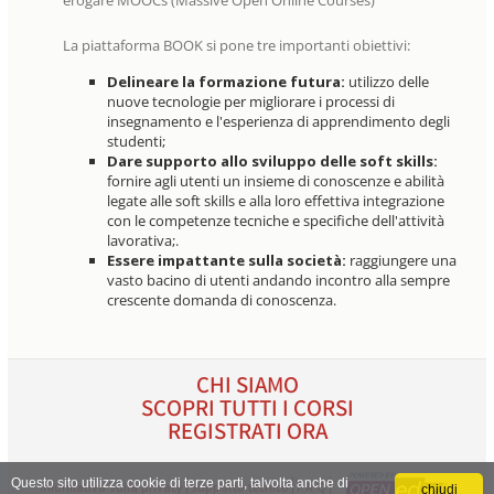
erogare MOOCs (Massive Open Online Courses)
La piattaforma BOOK si pone tre importanti obiettivi:
Delineare la formazione futura:
utilizzo delle
nuove tecnologie per migliorare i processi di
insegnamento e l'esperienza di apprendimento degli
studenti;
Dare supporto allo sviluppo delle soft skills:
fornire agli utenti un insieme di conoscenze e abilità
legate alle soft skills e alla loro effettiva integrazione
con le competenze tecniche e specifiche dell'attività
lavorativa;.
Essere impattante sulla società:
raggiungere una
vasto bacino di utenti andando incontro alla sempre
crescente domanda di conoscenza.
CHI SIAMO
About
SCOPRI TUTTI I CORSI
BOOK
REGISTRATI ORA
Questo sito utilizza cookie di terze parti, talvolta anche di
Informativa sulla privacy
Supporto tecnico
F.A.Q
chiudi